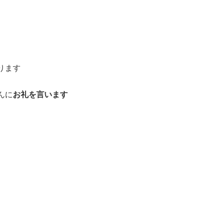
ります
んに
お礼を言います