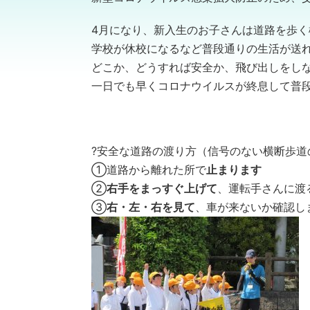
4月になり、新入生のお子さんは道路を歩く
学校が休校になるなど普段通りの生活が送
どこか、どうすれば安全か、飛び出しをし
一日でも早くコロナウイルスが終息して普
?安全な道路の渡り方（信号のない横断歩道
①道路から離れた所で
止まります
②
右手をまっすぐ上げて
、運転手さんに渡
③
右・左・右を見て
、車が来ないか確認し