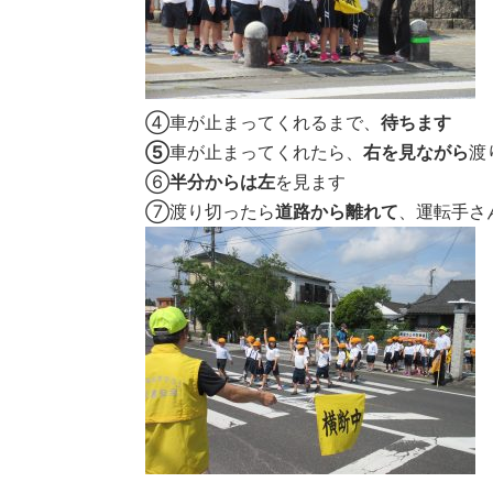
④車が止まってくれるまで、
待ちます
⑤
車が止まってくれたら、
右を見ながら
渡
⑥
半分からは左
を見ます
⑦渡り切ったら
道路から離れて
、運転手さ